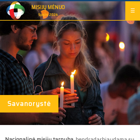
MISIJŲ MĖNUO
☰
Spalis 2024
Savanorystė
Nacionalinė misijų tarnyba
, bendradarbiaudama su