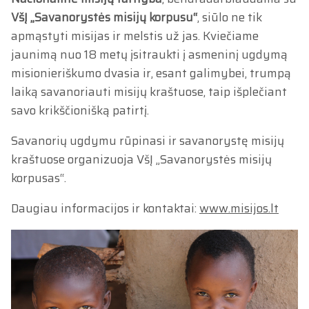
VšĮ „Savanorystės misijų korpusu“
, siūlo ne tik
apmąstyti misijas ir melstis už jas. Kviečiame
jaunimą nuo 18 metų įsitraukti į asmeninį ugdymą
misionieriškumo dvasia ir, esant galimybei, trumpą
laiką savanoriauti misijų kraštuose, taip išplečiant
savo krikščionišką patirtį.
Savanorių ugdymu rūpinasi ir savanorystę misijų
kraštuose organizuoja VšĮ „Savanorystės misijų
korpusas“.
Daugiau informacijos ir kontaktai:
www.misijos.lt