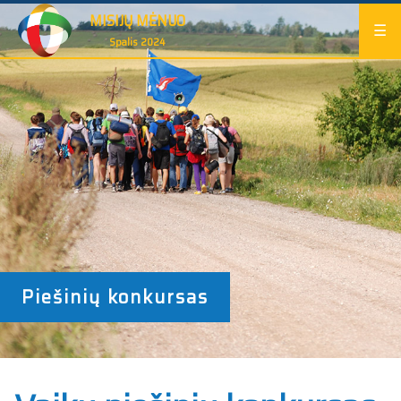
MISIJŲ MĖNUO
☰
Spalis 2024
Piešinių konkursas